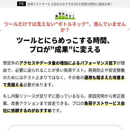
負荷テストサービス会社のおすすめ3社を得意分野別に徹底比較！
ツールだけでは見えない"ボトルネック"、潜んでいません
か？
ツールとにらめっこする時間、
プロが"成果"に変える
想定外の
アクセスやデータ量の増加によるパフォーマンス低下
が理
由で、必要に迫られることが多い負荷テスト。再発防止や安定稼働
のためにはテスト止まりではなく、その後の
運用も踏まえた改善ま
で見据える
必要があります。
もし内製リソースが足りずに困っているなら、原因究明から修正提
案、改善アクションまで自走できる、プロの
負荷テストサービス会
社に依頼するのがおすすめ
です。