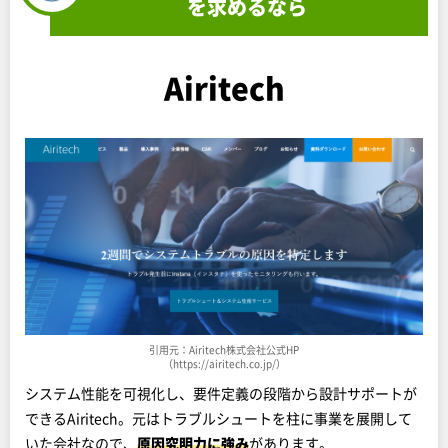
を求めるなら
Airitech
引用元：Airitech株式会社公式HP
（https://airitech.co.jp/）
システム性能を可視化し、要件定義の段階から設計サポートが
できるAiritech。元はトラブルシュートを柱に事業を展開して
いた会社なので、
原因究明力に強み
があります。