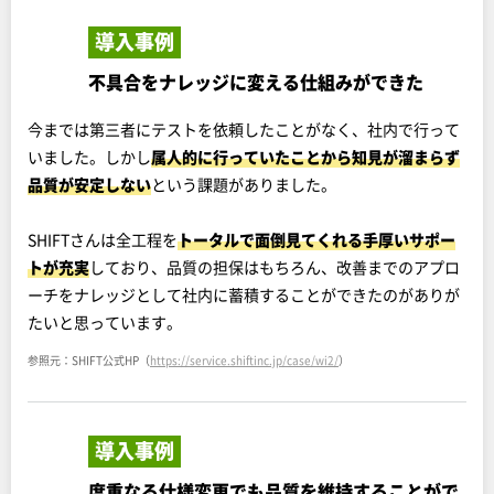
導入事例
不具合をナレッジに変える仕組みができた
今までは第三者にテストを依頼したことがなく、社内で行って
いました。しかし
属人的に行っていたことから知見が溜まらず
品質が安定しない
という課題がありました。
SHIFTさんは全工程を
トータルで面倒見てくれる手厚いサポー
トが充実
しており、品質の担保はもちろん、改善までのアプロ
ーチをナレッジとして社内に蓄積することができたのがありが
たいと思っています。
参照元：SHIFT公式HP（
https://service.shiftinc.jp/case/wi2/
）
導入事例
度重なる仕様変更でも品質を維持することがで