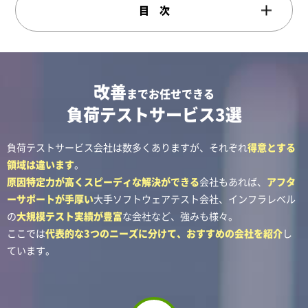
改善
までお任せできる
負荷テストサービス3選
負荷テストサービス会社は数多くありますが、それぞれ
得意とする
領域は違います
。
原因特定力が高くスピーディな解決ができる
会社もあれば、
アフタ
ーサポートが手厚い
大手ソフトウェアテスト会社、インフラレベル
の
大規模テスト実績が豊富
な会社など、強みも様々。
ここでは
代表的な3つのニーズに分けて、おすすめの会社を紹介
し
ています。